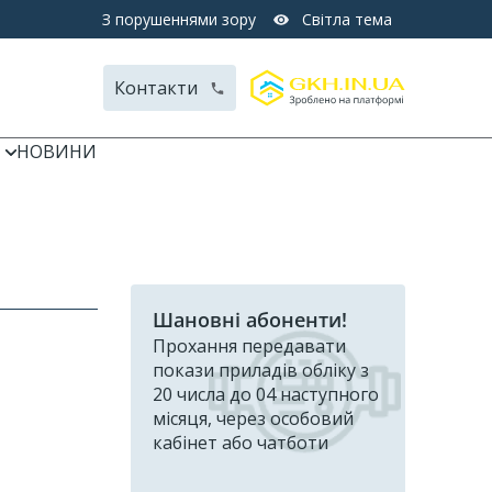
З порушеннями зору
Світла тема
Контакти
НОВИНИ
Шановні абоненти!
Прохання передавати
покази приладів обліку з
20 числа до 04 наступного
місяця, через особовий
кабінет або чатботи