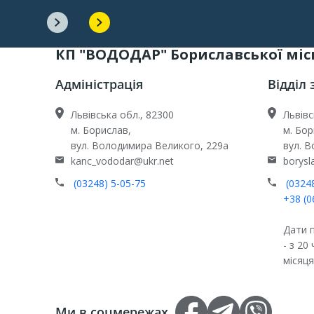
КП "ВОДОДАР" Бориславської міс
Адміністрація
Відділ 
Львівська обл., 82300
Львівс
м. Борислав,
м. Бор
вул. Володимира Великого, 229а
вул. 
kanc_vododar@ukr.net
borys
(03248) 5-05-75
(03248
+38 (0
Дати п
- з 20
місяця
Ми в соцмережах