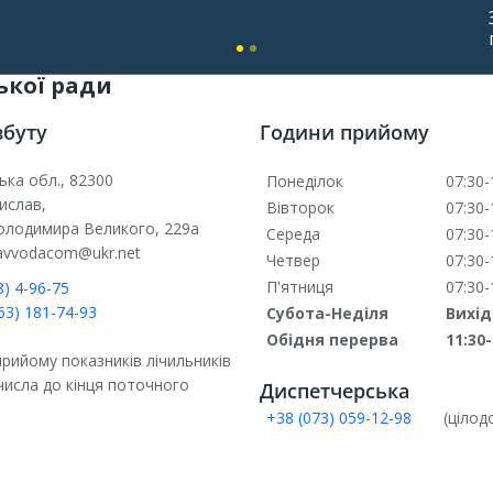
ької ради
збуту
Години прийому
ька обл., 82300
Понеділок
07:30-
ислав,
Вівторок
07:30-
Володимира Великого, 229а
Середа
07:30-
lavvodacom@ukr.net
Четвер
07:30-
П'ятниця
07:30-
) 4-96-75
63) 181-74-93
Субота-Неділя
Вихі
Обідня перерва
11:30-
рийому показників лічильників
 числа до кінця поточного
Диспетчерська
+38 (073) 059-12-98
(цілод