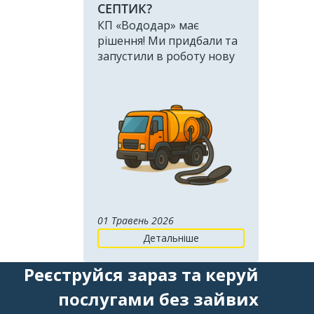
СЕПТИК?
КП «Вододар» має
рішення! Ми придбали та
запустили в роботу нову
сучасну потужну
муловсмоктувальну
машину
01 Травень 2026
Детальніше
Реєструйся зараз та керуй
послугами без зайвих