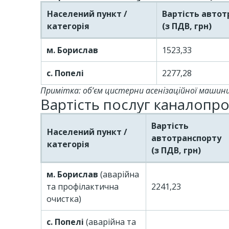
Населений пункт /
Вартість автот
категорія
(з ПДВ, грн)
м. Борислав
1523,33
с. Попелі
2277,28
Примітка: об’єм цистерни асенізаційної машини 
Вартість послуг каналоп
Вартість
Населений пункт /
автотранспорту
категорія
(з ПДВ, грн)
м. Борислав
(аварійна
та профілактична
2241,23
очистка)
с. Попелі
(аварійна та