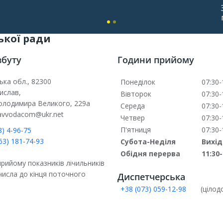
ької ради
збуту
Години прийому
ька обл., 82300
Понеділок
07:30-
ислав,
Вівторок
07:30-
Володимира Великого, 229а
Середа
07:30-
lavvodacom@ukr.net
Четвер
07:30-
П'ятниця
07:30-
) 4-96-75
63) 181-74-93
Субота-Неділя
Вихі
Обідня перерва
11:30-
рийому показників лічильників
 числа до кінця поточного
Диспетчерська
+38 (073) 059-12-98
(цілод