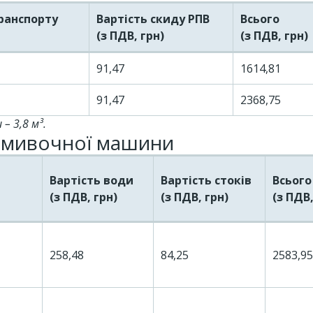
ранспорту
Вартість скиду РПВ
Всього
(з ПДВ, грн)
(з ПДВ, грн)
91,47
1614,81
91,47
2368,75
– 3,8 м³.
ромивочної машини
Вартість води
Вартість стоків
Всього
(з ПДВ, грн)
(з ПДВ, грн)
(з ПДВ,
258,48
84,25
2583,95