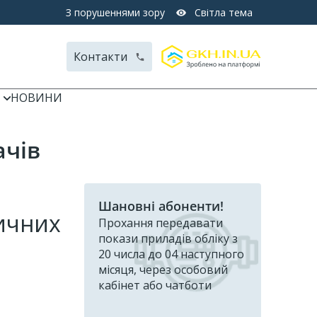
З порушеннями зору
Світла тема
Контакти
НОВИНИ
ачів
Шановні абоненти!
дичних
Прохання передавати
покази приладів обліку з
20 числа до 04 наступного
місяця, через особовий
кабінет або чатботи