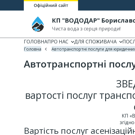
Офіційний сайт
КП "ВОДОДАР" Бориславс
Чиста вода з серця природи!
ГОЛОВНА
ПРО НАС
ДЛЯ СПОЖИВАЧА
ПОС
Головна
Автотранспортні послуги для юридични
Автотранспортні посл
ЗВЕ
вартості послуг транс
КП «В
згідно
Вартість послуг асенізаці