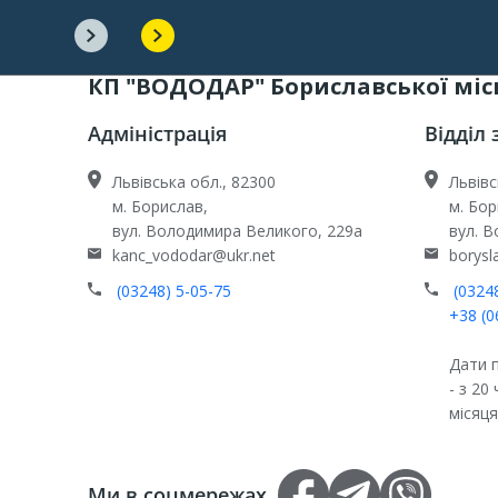
КП "ВОДОДАР" Бориславської міс
Адміністрація
Відділ 
Львівська обл., 82300
Львівс
м. Борислав,
м. Бор
вул. Володимира Великого, 229а
вул. 
kanc_vododar@ukr.net
borys
(03248) 5-05-75
(03248
+38 (0
Дати п
- з 20
місяця
Ми в соцмережах