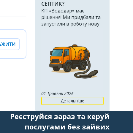
СЕПТИК?
КП «Вододар» має
рішення! Ми придбали та
запустили в роботу нову
сучасну потужну
муловсмоктувальну
машину
АЖИТИ
01 Травень 2026
Детальніше
Реєструйся зараз та керуй
послугами без зайвих