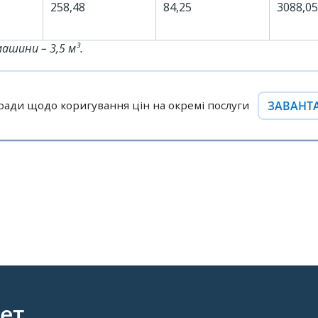
258,48
84,25
3088,05
ашини – 3,5 м³.
ЗАВАНТ
 ради щодо коригування цін на окремі послуги
ет