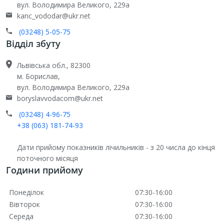
вул. Володимира Великого, 229а
kanc_vododar@ukr.net
(03248) 5-05-75
Відділ збуту
Львівська обл., 82300
м. Борислав,
вул. Володимира Великого, 229а
boryslavvodacom@ukr.net
(03248) 4-96-75
+38 (063) 181-74-93
Дати прийому показників лічильників - з 20 числа до кінця
поточного місяця
Години прийому
Понеділок
07:30-16:00
Вівторок
07:30-16:00
Середа
07:30-16:00